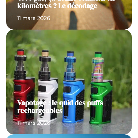
kilomètres ? Le décodage
11 mars 2026
Vapotage : le quid des puffs
rechargeables
11 mars 2026