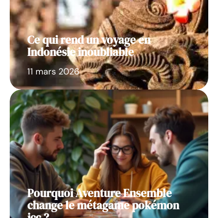
Ce qui rend un voyage en
Indonésie inoubliable
11 mars 2026
Pourquoi Aventure Ensemble
change le métagame pokémon
jcc ?