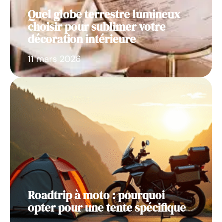
Quel globe terrestre lumineux
choisir pour sublimer votre
décoration intérieure
11 mars 2026
Roadtrip à moto : pourquoi
opter pour une tente spécifique