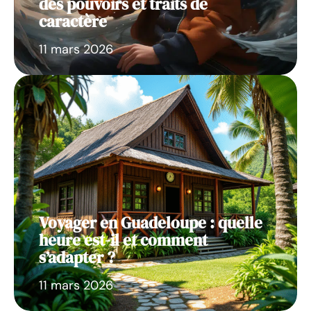
des pouvoirs et traits de
caractère
11 mars 2026
Voyager en Guadeloupe : quelle
heure est-il et comment
s’adapter ?
11 mars 2026