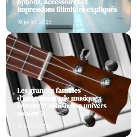
options, accessoires et
impressions illimitées expliqués
16 juillet 2026
Les grandes familles
d’instruments de musique :
comment choisir son univers
sonore ?
13 juillet 2026