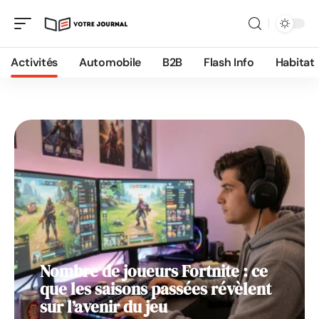
Activités
Activités
Automobile
B2B
Flash Info
Habitat
Nombre de joueurs Fortnite : ce
que les saisons passées révèlent
sur l’avenir du jeu