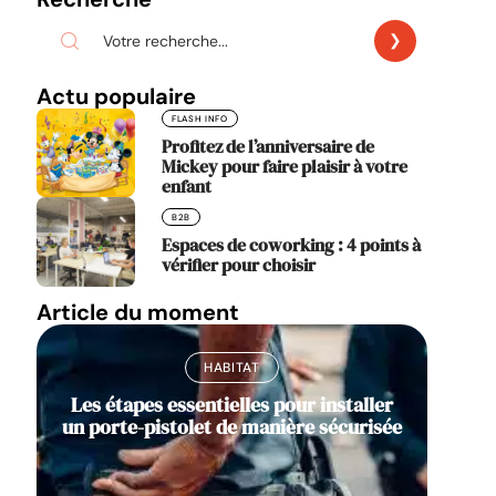
Actu populaire
FLASH INFO
Profitez de l’anniversaire de
Mickey pour faire plaisir à votre
enfant
B2B
Espaces de coworking : 4 points à
vérifier pour choisir
Article du moment
HABITAT
Les étapes essentielles pour installer
un porte-pistolet de manière sécurisée