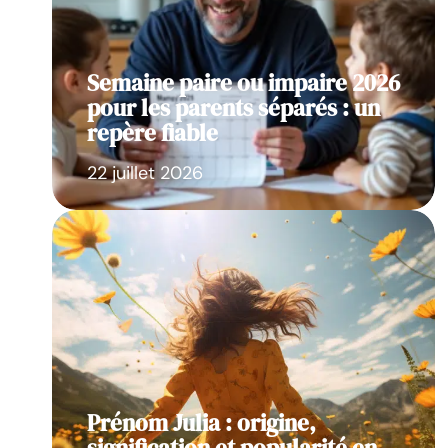
Semaine paire ou impaire 2026
pour les parents séparés : un
repère fiable
22 juillet 2026
Prénom Julia : origine,