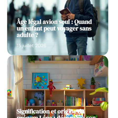
Âge légal avion seul : Quand
un enfant peut voyager sans
adulte ?
15 juillet 2026
Signification et origine du