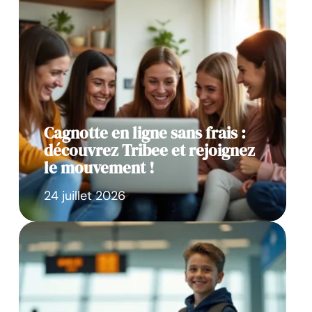
Cagnotte en ligne sans frais :
découvrez Tribee et rejoignez
le mouvement !
24 juillet 2026