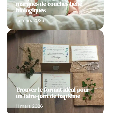
marques de couches bébé
biologiques
15 mars 2026
Trouver le format idéal pour
un faire-part de baptême
11 mars 2026