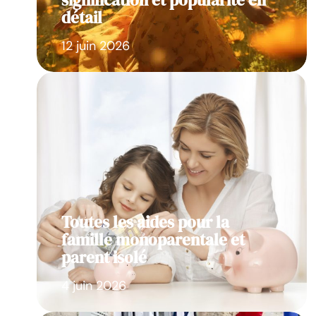
signification et popularité en
détail
12 juin 2026
Toutes les aides pour la
famille monoparentale et
parent isolé
4 juin 2026