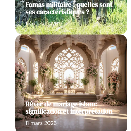
Famas militaire : quelles sont
ses caractéristiques ?
15 mars 2026
Rêver de mariage islam:
signification et interprétation
11 mars 2026