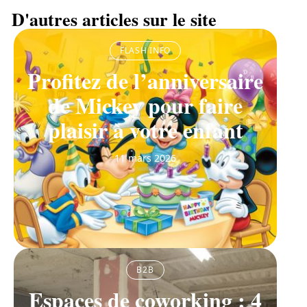
D'autres articles sur le site
FLASH INFO
Profitez de l’anniversaire
de Mickey pour faire
plaisir à votre enfant
11 mars 2026
B2B
Espaces de coworking : 4