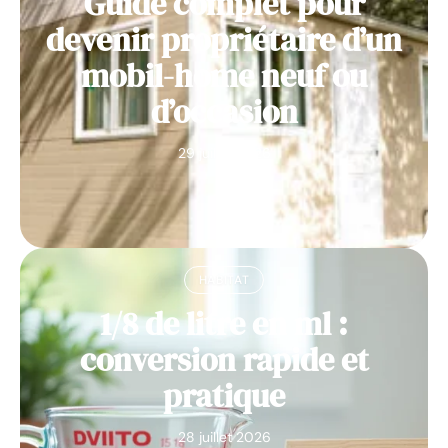
Guide complet pour
devenir propriétaire d’un
mobil-home neuf ou
d’occasion
29 juillet 2026
HABITAT
1/8 de litre en ml :
conversion rapide et
pratique
28 juillet 2026