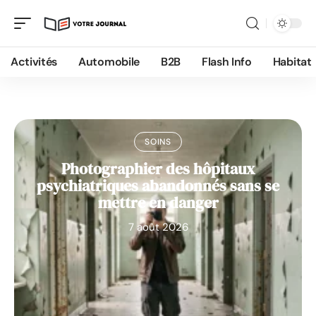
Activités
Automobile
B2B
Flash Info
Habitat
SOINS
Photographier des hôpitaux
psychiatriques abandonnés sans se
mettre en danger
7 août 2026