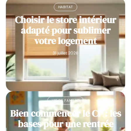
HABITAT
Choisir le store intérieur
adapté pour sublimer
votre logement
31 juillet 2026
VIE DE FAMILLE
Bien commencer le CP : les
bases pour une rentrée