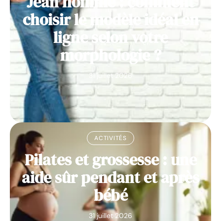
Jean homme : comment
choisir le modèle idéal en
ligne selon votre
morphologie ?
31 juillet 2026
ACTIVITÉS
Pilates et grossesse : une
aide sûr pendant et après
bébé
31 juillet 2026