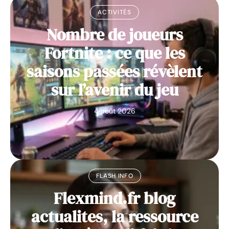
ACTIVITÉS
Nombre de joueurs
Fortnite : ce que les
saisons passées révèlent
sur l’avenir du jeu
4 août 2026
FLASH INFO
Flexmind.fr blog
actualites, la ressource