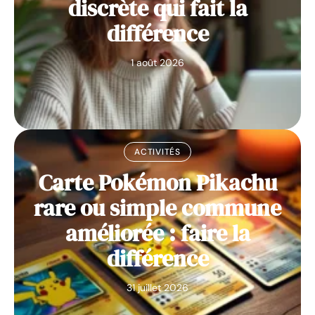
discrète qui fait la
différence
1 août 2026
ACTIVITÉS
Carte Pokémon Pikachu
rare ou simple commune
améliorée : faire la
différence
31 juillet 2026