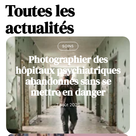
Toutes les
actualités
SOINS
Photographier des
hôpitaux psychiatriques
abandonnés sans se
mettre en danger
7 août 2026