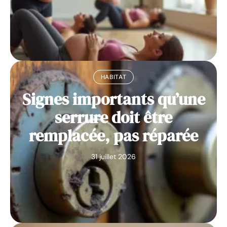
HABITAT
Signes importants qu’une
serrure doit être
remplacée, pas réparée
31 juillet 2026