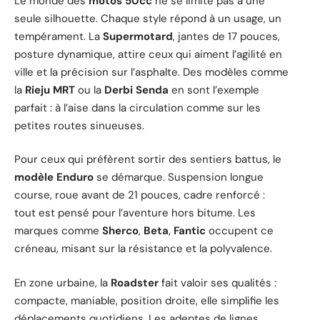
Le monde des
motos 50cc
ne se limite pas à une
seule silhouette. Chaque style répond à un usage, un
tempérament. La
Supermotard
, jantes de 17 pouces,
posture dynamique, attire ceux qui aiment l’agilité en
ville et la précision sur l’asphalte. Des modèles comme
la
Rieju MRT
ou la
Derbi Senda
en sont l’exemple
parfait : à l’aise dans la circulation comme sur les
petites routes sinueuses.
Pour ceux qui préfèrent sortir des sentiers battus, le
modèle Enduro
se démarque. Suspension longue
course, roue avant de 21 pouces, cadre renforcé :
tout est pensé pour l’aventure hors bitume. Les
marques comme
Sherco
,
Beta
,
Fantic
occupent ce
créneau, misant sur la résistance et la polyvalence.
En zone urbaine, la
Roadster
fait valoir ses qualités :
compacte, maniable, position droite, elle simplifie les
déplacements quotidiens. Les adeptes de lignes