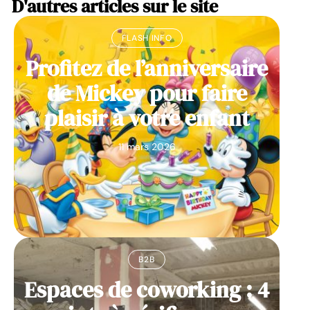
D'autres articles sur le site
FLASH INFO
Profitez de l’anniversaire
de Mickey pour faire
plaisir à votre enfant
11 mars 2026
B2B
Espaces de coworking : 4