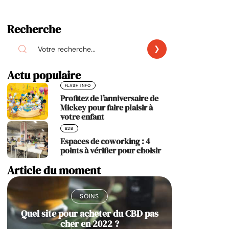
Recherche
Actu populaire
FLASH INFO
Profitez de l’anniversaire de
Mickey pour faire plaisir à
votre enfant
B2B
Espaces de coworking : 4
points à vérifier pour choisir
Article du moment
SOINS
Quel site pour acheter du CBD pas
cher en 2022 ?