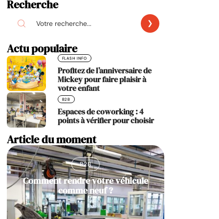
Recherche
Actu populaire
FLASH INFO
Profitez de l’anniversaire de
Mickey pour faire plaisir à
votre enfant
B2B
Espaces de coworking : 4
points à vérifier pour choisir
Article du moment
B2B
Comment rendre votre véhicule
comme neuf ?