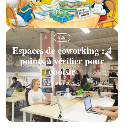
B2B
Espaces de coworking : 4
points à vérifier pour
choisir
11 mars 2026