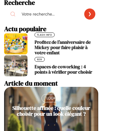
Recherche
Actu populaire
FLASH INFO
Profitez de l’anniversaire de
Mickey pour faire plaisir à
votre enfant
B2B
Espaces de coworking : 4
points à vérifier pour choisir
Article du moment
LOOK
Silhouette affinée : quelle couleur
choisir pour un look élégant ?