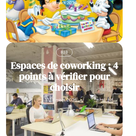
11 mars 2026
B2B
Espaces de coworking : 4
points à vérifier pour
choisir
11 mars 2026