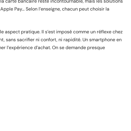
 la carte bancaire reste incontournable, mais les solutions
 Apple Pay… Selon l’enseigne, chacun peut choisir la
le aspect pratique. Il s’est imposé comme un réflexe chez
 sans sacrifier ni confort, ni rapidité. Un smartphone en
rmer l’expérience d’achat. On se demande presque
site
B2B
y
Espaces de coworking : 4 points à
vérifier pour choisir