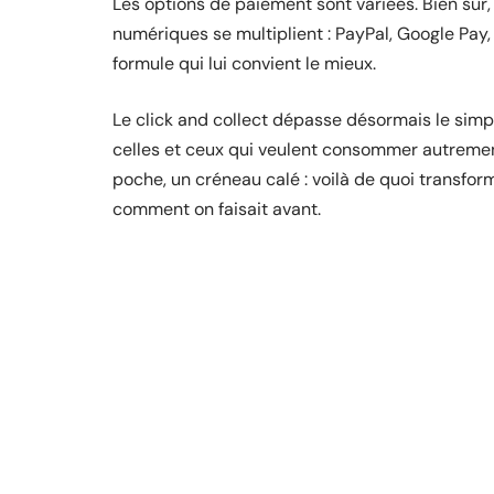
Les options de paiement sont variées. Bien sûr,
numériques se multiplient : PayPal, Google Pay,
formule qui lui convient le mieux.
Le click and collect dépasse désormais le simp
celles et ceux qui veulent consommer autrement,
poche, un créneau calé : voilà de quoi transfo
comment on faisait avant.
D'autres articles sur le 
FLASH INFO
Profitez de l’anniversaire de Micke
pour faire plaisir à votre enfant