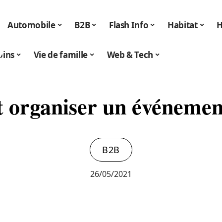
Automobile
B2B
Flash Info
Habitat
H
oins
Vie de famille
Web & Tech
organiser un événement 
B2B
26/05/2021