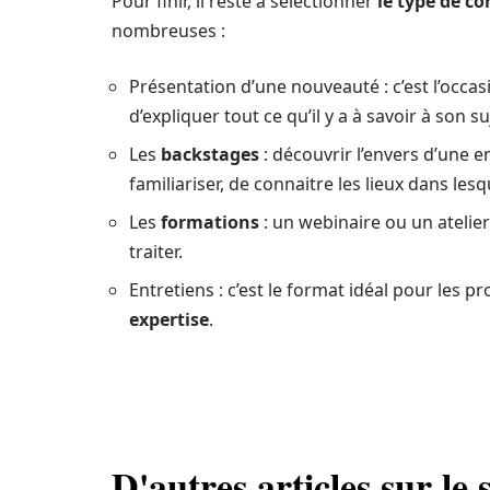
Pour finir, il reste à sélectionner
le type de c
nombreuses :
Présentation d’une nouveauté : c’est l’occas
d’expliquer tout ce qu’il y a à savoir à son su
Les
backstages
: découvrir l’envers d’une e
familiariser, de connaitre les lieux dans lesq
Les
formations
: un webinaire ou un atelier
traiter.
Entretiens : c’est le format idéal pour les p
expertise
.
D'autres articles sur le s