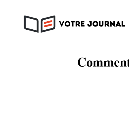
Activités
Look
S
Comment 