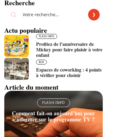
Recherche
Actu populaire
FLASH INFO
Profitez de l’anniversaire de
Mickey pour faire plaisir à votre
enfant
B2B
Espaces de coworking : 4 points
à vérifier pour choisir
Article du moment
FLASH INFO
Comment fait-on aujourd’hui pour
s’informer sur le programme TV ?