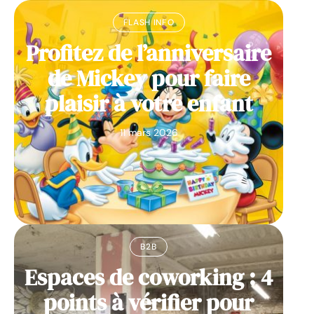
FLASH INFO
Profitez de l’anniversaire
de Mickey pour faire
plaisir à votre enfant
11 mars 2026
B2B
Espaces de coworking : 4
points à vérifier pour