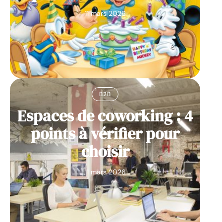
11 mars 2026
B2B
Espaces de coworking : 4
points à vérifier pour
choisir
11 mars 2026