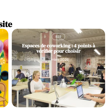
site
B2B
y
Espaces de coworking : 4 points à
vérifier pour choisir
11 mars 2026