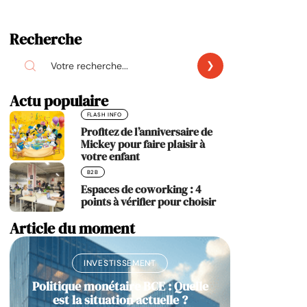
Recherche
Actu populaire
FLASH INFO
Profitez de l’anniversaire de
Mickey pour faire plaisir à
votre enfant
B2B
Espaces de coworking : 4
points à vérifier pour choisir
Article du moment
INVESTISSEMENT
Politique monétaire BCE : Quelle
est la situation actuelle ?