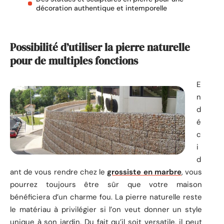
décoration authentique et intemporelle
Possibilité d’utiliser la pierre naturelle
pour de multiples fonctions
E
n
d
é
c
i
d
ant de vous rendre chez le
grossiste en marbre
, vous
pourrez toujours être sûr que votre maison
bénéficiera d’un charme fou. La pierre naturelle reste
le matériau à privilégier si l’on veut donner un style
unique à son jardin. Du fait qu’il soit versatile, il peut