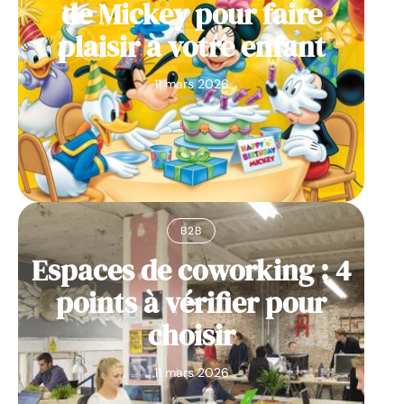
de Mickey pour faire
plaisir à votre enfant
11 mars 2026
B2B
Espaces de coworking : 4
points à vérifier pour
choisir
11 mars 2026