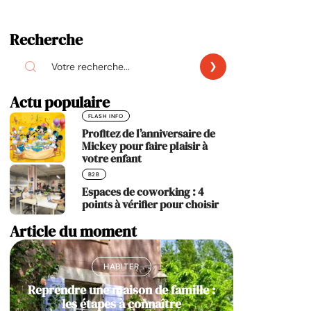
Recherche
Actu populaire
FLASH INFO
Profitez de l’anniversaire de
Mickey pour faire plaisir à
votre enfant
B2B
Espaces de coworking : 4
points à vérifier pour choisir
Article du moment
HABITER
Reprendre une maison de famille :
les étapes à connaître