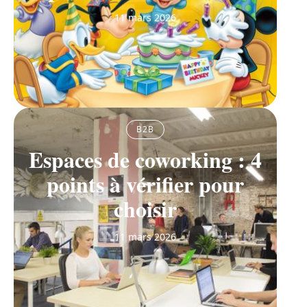
11 mars 2026
B2B
Espaces de coworking : 4
points à vérifier pour
choisir
11 mars 2026