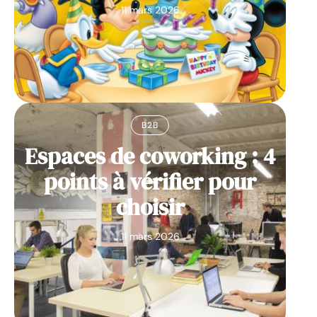
11 mars 2026
B2B
Espaces de coworking : 4
points à vérifier pour
choisir
11 mars 2026