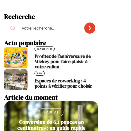
Recherche
Actu populaire
FLASH INFO
Profitez de l’anniversaire de
Mickey pour faire plaisir à
votre enfant
B2B
Espaces de coworking : 4
points à vérifier pour choisir
Article du moment
HABITAT
Conversion de 6,1 pouces en
centimètres : un guide rapide