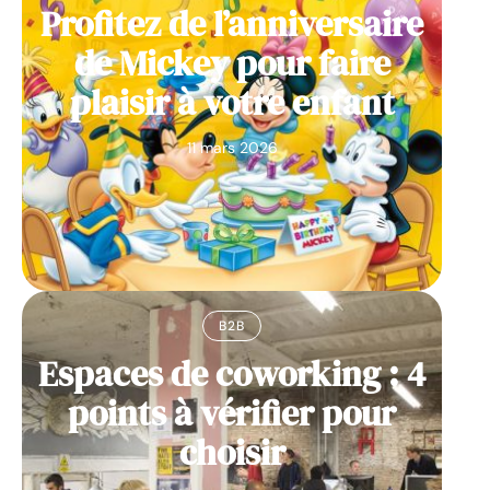
Profitez de l’anniversaire
de Mickey pour faire
plaisir à votre enfant
11 mars 2026
B2B
Espaces de coworking : 4
points à vérifier pour
choisir