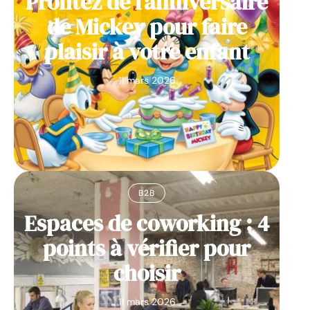
Profitez de l’anniversaire
de Mickey pour faire
plaisir à votre enfant
11 mars 2026
B2B
Espaces de coworking : 4
points à vérifier pour
choisir
11 mars 2026