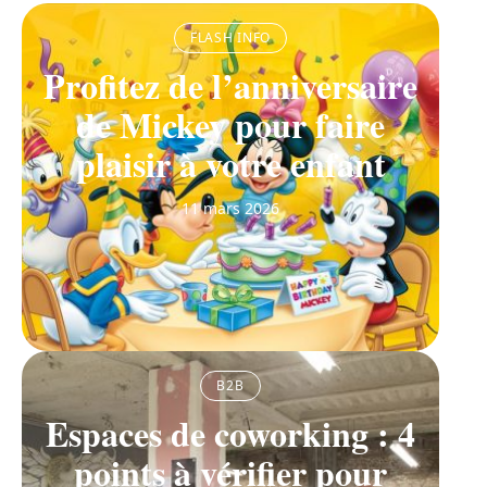
FLASH INFO
Profitez de l’anniversaire
de Mickey pour faire
plaisir à votre enfant
11 mars 2026
B2B
Espaces de coworking : 4
points à vérifier pour