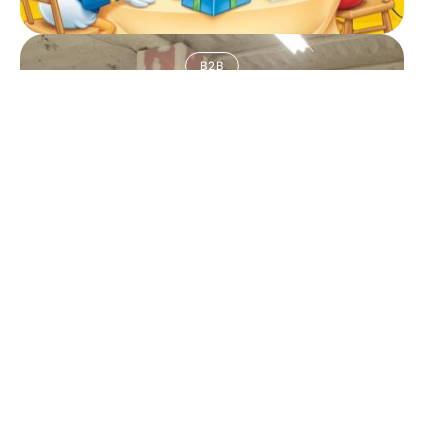
B2B
Espaces de coworking : 4
points à vérifier pour
choisir
11 mars 2026