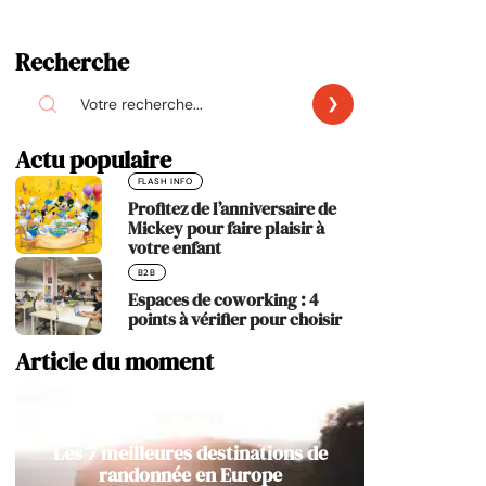
Recherche
Actu populaire
FLASH INFO
Profitez de l’anniversaire de
Mickey pour faire plaisir à
votre enfant
B2B
Espaces de coworking : 4
points à vérifier pour choisir
Article du moment
ACTIVITÉS
Les 7 meilleures destinations de
randonnée en Europe