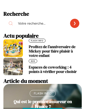
Recherche
Actu populaire
FLASH INFO
Profitez de l’anniversaire de
Mickey pour faire plaisir à
votre enfant
B2B
Espaces de coworking : 4
points à vérifier pour choisir
Article du moment
FLASH INFO
Qui est le premier assureur en
France ?