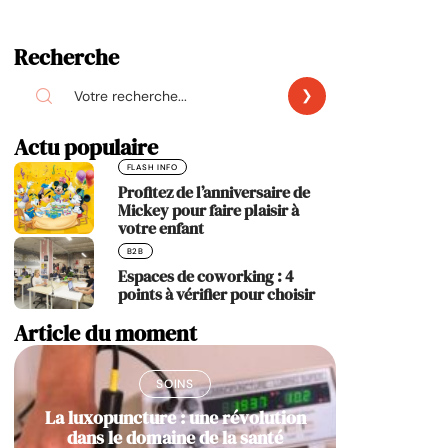
Recherche
Actu populaire
FLASH INFO
Profitez de l’anniversaire de
Mickey pour faire plaisir à
votre enfant
B2B
Espaces de coworking : 4
points à vérifier pour choisir
Article du moment
SOINS
La luxopuncture : une révolution
dans le domaine de la santé