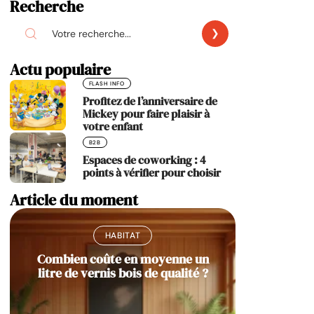
Recherche
Actu populaire
FLASH INFO
Profitez de l’anniversaire de
Mickey pour faire plaisir à
votre enfant
B2B
Espaces de coworking : 4
points à vérifier pour choisir
Article du moment
HABITAT
Combien coûte en moyenne un
litre de vernis bois de qualité ?