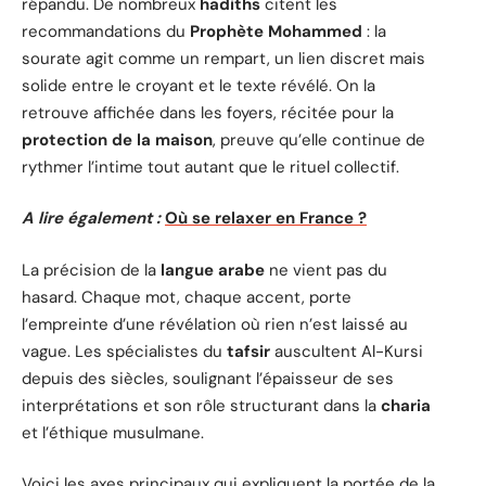
répandu. De nombreux
hadiths
citent les
recommandations du
Prophète Mohammed
: la
sourate agit comme un rempart, un lien discret mais
solide entre le croyant et le texte révélé. On la
retrouve affichée dans les foyers, récitée pour la
protection de la maison
, preuve qu’elle continue de
rythmer l’intime tout autant que le rituel collectif.
A lire également :
Où se relaxer en France ?
La précision de la
langue arabe
ne vient pas du
hasard. Chaque mot, chaque accent, porte
l’empreinte d’une révélation où rien n’est laissé au
vague. Les spécialistes du
tafsir
auscultent Al-Kursi
depuis des siècles, soulignant l’épaisseur de ses
interprétations et son rôle structurant dans la
charia
et l’éthique musulmane.
Voici les axes principaux qui expliquent la portée de la